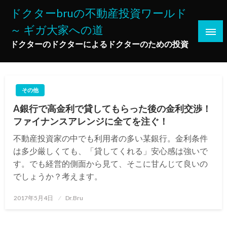
コ
ドクターbruの不動産投資ワールド
ン
～ ギガ大家への道
テ
ン
ドクターのドクターによるドクターのための投資
ツ
へ
ス
その他
キ
ッ
A銀行で高金利で貸してもらった後の金利交渉！
プ
ファイナンスアレンジに全てを注ぐ！
不動産投資家の中でも利用者の多い某銀行。金利条件
は多少厳しくても、「貸してくれる」安心感は強いで
す。でも経営的側面から見て、そこに甘んじて良いの
でしょうか？考えます。
投
2017年5月4日
Dr.Bru
稿
日: