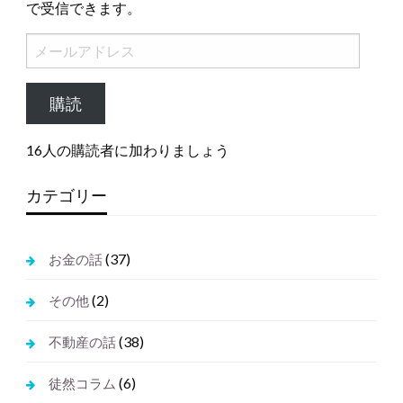
で受信できます。
メ
ー
ル
購読
ア
ド
16人の購読者に加わりましょう
レ
ス
カテゴリー
(37)
お金の話
(2)
その他
(38)
不動産の話
(6)
徒然コラム