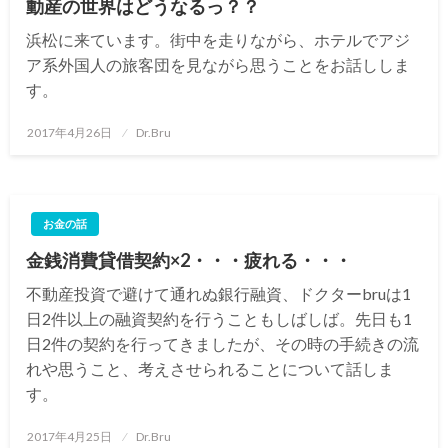
動産の世界はどうなるっ？？
浜松に来ています。街中を走りながら、ホテルでアジ
ア系外国人の旅客団を見ながら思うことをお話ししま
す。
投
2017年4月26日
Dr.Bru
稿
日:
お金の話
金銭消費貸借契約×2・・・疲れる・・・
不動産投資で避けて通れぬ銀行融資、ドクターbruは1
日2件以上の融資契約を行うこともしばしば。先日も1
日2件の契約を行ってきましたが、その時の手続きの流
れや思うこと、考えさせられることについて話しま
す。
投
2017年4月25日
Dr.Bru
稿