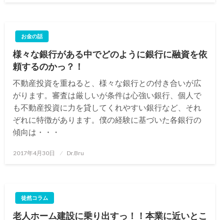
日:
お金の話
様々な銀行がある中でどのように銀行に融資を依
頼するのかっ？！
不動産投資を重ねると、様々な銀行との付き合いが広
がります。審査は厳しいが条件は心強い銀行、個人で
も不動産投資に力を貸してくれやすい銀行など、それ
ぞれに特徴があります。僕の経験に基づいた各銀行の
傾向は・・・
投
2017年4月30日
Dr.Bru
稿
日:
徒然コラム
老人ホーム建設に乗り出すっ！！本業に近いとこ