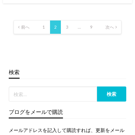
日:
投
稿
前へ
1
2
3
…
9
次へ
の
ペ
ー
ジ
送
検索
り
ブログをメールで購読
メールアドレスを記入して購読すれば、更新をメール