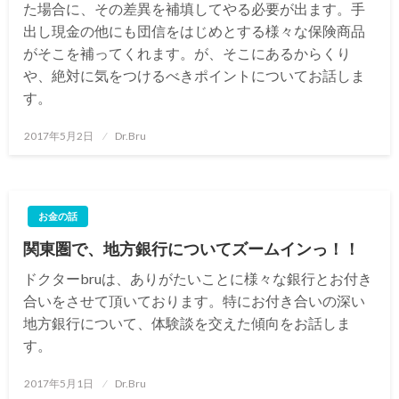
た場合に、その差異を補填してやる必要が出ます。手
出し現金の他にも団信をはじめとする様々な保険商品
がそこを補ってくれます。が、そこにあるからくり
や、絶対に気をつけるべきポイントについてお話しま
す。
投
2017年5月2日
Dr.Bru
稿
日:
お金の話
関東圏で、地方銀行についてズームインっ！！
ドクターbruは、ありがたいことに様々な銀行とお付き
合いをさせて頂いております。特にお付き合いの深い
地方銀行について、体験談を交えた傾向をお話しま
す。
投
2017年5月1日
Dr.Bru
稿