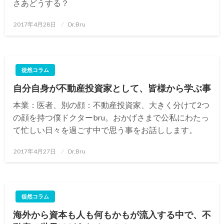
さあどうする？
投
2017年4月28日
Dr.Bru
稿
日:
徒然コラム
自分自身が不動産投資家として、皆様から学ぶ事
本業：医者、別の顔：不動産投資家、大きく分けて2つ
の顔を持つ僕ドクターbru。おかげさまで公私にわたっ
て忙しい日々を過ごす中で思う事をお話しします。
投
2017年4月27日
Dr.Bru
稿
日:
徒然コラム
海外から資本も人も何もかもが流入する中で、不