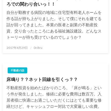
ろでの関わり合いっ！！
自分が勤務する病院の地域に住宅型有料老人ホームを
作る話が持ち上がりました。そして僕にそれを建てる
話が回ってきました。本業の医者と副業の不動産投
資、交り合ったところにある福祉施設建設。どんなス
トーリーが待ち受けているのでしょうか？
投
2017年4月29日
Dr.Bru
稿
日:
不動産の話
床鳴り？？ネット回線を引くっ？？
不動産投資を始めたばかりのころ、「床が鳴る」とい
う件が発生しました。修繕に必要な費用は数百万。入
居者様に快適にお過ごしいただくにはとても重要な修
繕だけど、キャッシュフロー対比で大変厳しい出費。