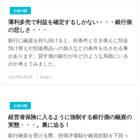
お金の話
薄利多売で利益を確定するしかない・・・銀行側
の悲しさ・・・
銀行に融資を持ち掛けると、好条件と引き換えに預金
預け替えや別途商品への加入などの条件を出される事
があります。貸す側の銀行が今どのような局面にいる
のか考えてみました。
投
2017年5月3日
Dr.Bru
稿
日:
お金の話
経営者保険に入るように強制する銀行側の融資の
実態・・・。裏に迫る！
銀行融資を受ける際、担保評価額が融資総額を下回っ