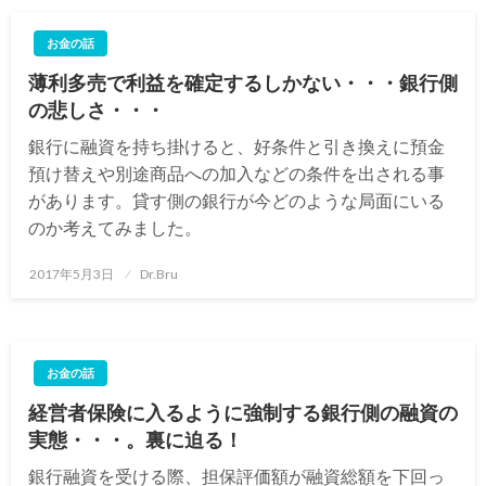
お金の話
薄利多売で利益を確定するしかない・・・銀行側
の悲しさ・・・
銀行に融資を持ち掛けると、好条件と引き換えに預金
預け替えや別途商品への加入などの条件を出される事
があります。貸す側の銀行が今どのような局面にいる
のか考えてみました。
投
2017年5月3日
Dr.Bru
稿
日:
お金の話
経営者保険に入るように強制する銀行側の融資の
実態・・・。裏に迫る！
銀行融資を受ける際、担保評価額が融資総額を下回っ