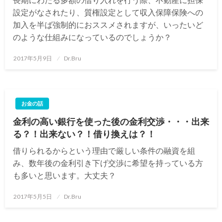
設定がなされたり、質権設定として収入保障保険への
加入を半ば強制的におススメされますが、いったいど
のような仕組みになっているのでしょうか？
投
2017年5月9日
Dr.Bru
稿
日:
お金の話
金利の高い銀行を使った後の金利交渉・・・出来
る？！出来ない？！借り換えは？！
借りられるからという理由で厳しい条件の融資を組
み、数年後の金利引き下げ交渉に希望を持っている方
も多いと思います。大丈夫？
投
2017年5月5日
Dr.Bru
稿
日: