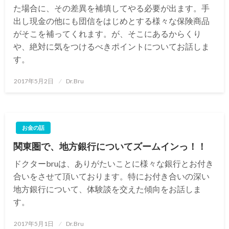
た場合に、その差異を補填してやる必要が出ます。手
出し現金の他にも団信をはじめとする様々な保険商品
がそこを補ってくれます。が、そこにあるからくり
や、絶対に気をつけるべきポイントについてお話しま
す。
投
2017年5月2日
Dr.Bru
稿
日:
お金の話
関東圏で、地方銀行についてズームインっ！！
ドクターbruは、ありがたいことに様々な銀行とお付き
合いをさせて頂いております。特にお付き合いの深い
地方銀行について、体験談を交えた傾向をお話しま
す。
投
2017年5月1日
Dr.Bru