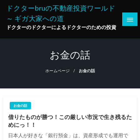
コ
ドクターbruの不動産投資ワールド
ン
～ ギガ大家への道
テ
ン
ドクターのドクターによるドクターのための投資
ツ
へ
ス
お金の話
キ
ッ
ホームページ
お金の話
プ
お金の話
借りたものが勝つ！この厳しい市況で生き残るた
めにっ！！
日本人が好きな「銀行預金」は、資産形成でも運用で