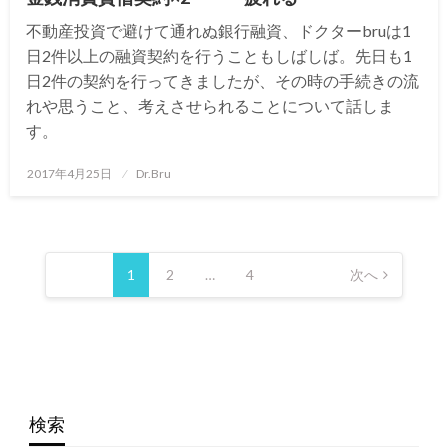
不動産投資で避けて通れぬ銀行融資、ドクターbruは1
日2件以上の融資契約を行うこともしばしば。先日も1
日2件の契約を行ってきましたが、その時の手続きの流
れや思うこと、考えさせられることについて話しま
す。
投
2017年4月25日
Dr.Bru
稿
日:
投
稿
1
2
…
4
次へ
の
ペ
ー
ジ
送
検索
り