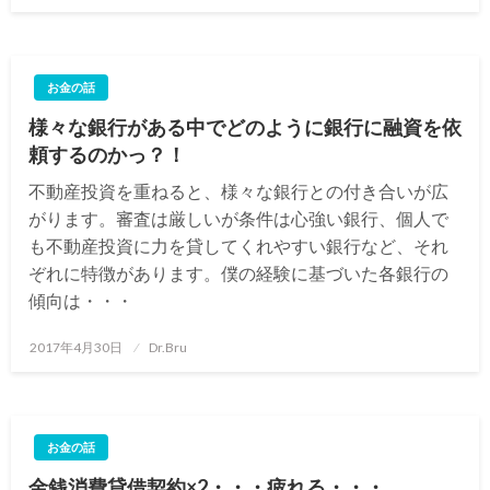
稿
日:
お金の話
様々な銀行がある中でどのように銀行に融資を依
頼するのかっ？！
不動産投資を重ねると、様々な銀行との付き合いが広
がります。審査は厳しいが条件は心強い銀行、個人で
も不動産投資に力を貸してくれやすい銀行など、それ
ぞれに特徴があります。僕の経験に基づいた各銀行の
傾向は・・・
投
2017年4月30日
Dr.Bru
稿
日:
お金の話
金銭消費貸借契約×2・・・疲れる・・・