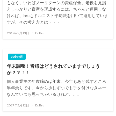
もなく、いわばノーリターンの資産保全。老後を見据
えしっかりと資産を形成するには、ちゃんと運用しな
ければ。bruもドルコスト平均法を用いて運用していま
すが、その考え方とは・・・
投
2017年5月13日
Dr.Bru
稿
日:
お金の話
年末調整！皆様はどうされていますでしょう
か？？！！
個人事業主の年度締めは年末、今年もあと残すところ
半年余りです。今から少しずつでも手を付けなきゃー
なんていつも思っちゃいるけれど。。。
投
2017年5月12日
Dr.Bru
稿
日: