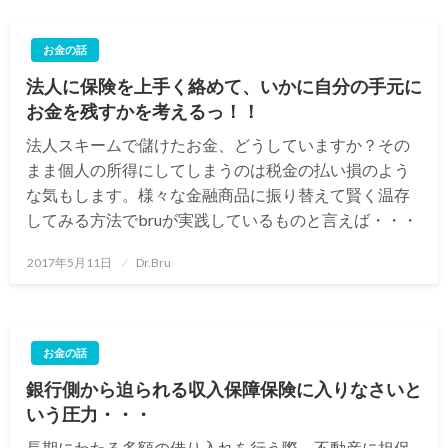
お金の話
法人に保険を上手く絡めて、いかに自分の手元に
お金を残すかを考えるっ！！
法人スキームで儲けたお金、どうしていますか？その
まま個人の所得にしてしまうのは税金の払い損のよう
な気もします。様々な金融商品に振り替えて賢く温存
してみる方法でbruが実践しているものと言えば・・・
投
2017年5月11日
Dr.Bru
稿
日:
お金の話
銀行側から迫られる収入保障保険に入りなさいと
いう圧力・・・
長期にわたる多額の借り入れを行う際、不動産に担保