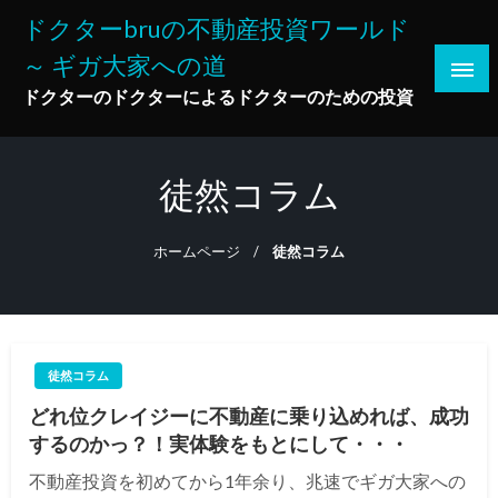
コ
ドクターbruの不動産投資ワールド
ン
～ ギガ大家への道
テ
ン
ドクターのドクターによるドクターのための投資
ツ
へ
ス
徒然コラム
キ
ッ
ホームページ
徒然コラム
プ
徒然コラム
どれ位クレイジーに不動産に乗り込めれば、成功
するのかっ？！実体験をもとにして・・・
不動産投資を初めてから1年余り、兆速でギガ大家への