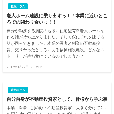
徒然コラム
老人ホーム建設に乗り出すっ！！本業に近いとこ
ろでの関わり合いっ！！
自分が勤務する病院の地域に住宅型有料老人ホームを
作る話が持ち上がりました。そして僕にそれを建てる
話が回ってきました。本業の医者と副業の不動産投
資、交り合ったところにある福祉施設建設。どんなス
トーリーが待ち受けているのでしょうか？
投
2017年4月29日
Dr.Bru
稿
日:
徒然コラム
自分自身が不動産投資家として、皆様から学ぶ事
本業：医者、別の顔：不動産投資家、大きく分けて2つ
の顔を持つ僕ドクターbru。おかげさまで公私にわたっ