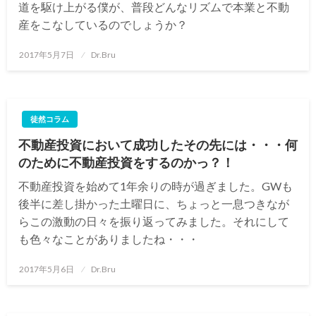
道を駆け上がる僕が、普段どんなリズムで本業と不動
産をこなしているのでしょうか？
投
2017年5月7日
Dr.Bru
稿
日:
徒然コラム
不動産投資において成功したその先には・・・何
のために不動産投資をするのかっ？！
不動産投資を始めて1年余りの時が過ぎました。GWも
後半に差し掛かった土曜日に、ちょっと一息つきなが
らこの激動の日々を振り返ってみました。それにして
も色々なことがありましたね・・・
投
2017年5月6日
Dr.Bru
稿
日: