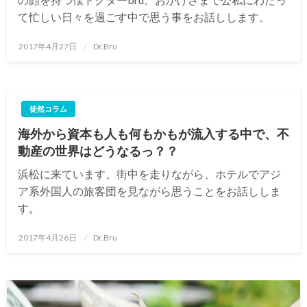
て忙しい日々を過ごす中で思う事をお話しします。
投
2017年4月27日
Dr.Bru
稿
日:
徒然コラム
海外から資本も人も何もかもが流入する中で、不
動産の世界はどうなるっ？？
浜松に来ています。街中を走りながら、ホテルでアジ
ア系外国人の旅客団を見ながら思うことをお話ししま
す。
投
2017年4月26日
Dr.Bru
稿
日: