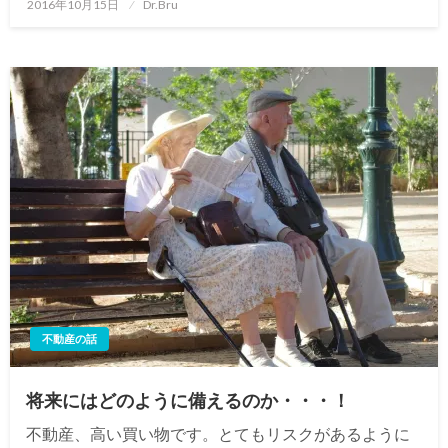
投
2016年10月15日
Dr.Bru
稿
日:
不動産の話
将来にはどのように備えるのか・・・！
不動産、高い買い物です。とてもリスクがあるように