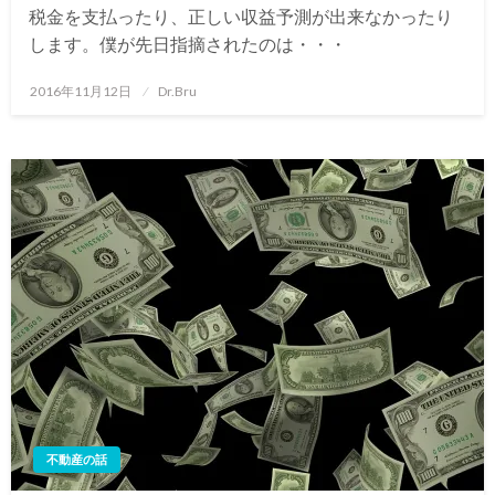
税金を支払ったり、正しい収益予測が出来なかったり
します。僕が先日指摘されたのは・・・
投
2016年11月12日
Dr.Bru
稿
日:
不動産の話