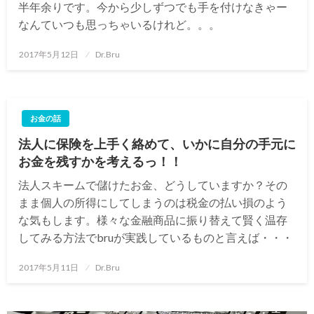
半年余りです。今から少しずつでも手を付けなきゃー
なんていつも思っちゃいるけれど。。。
投
2017年5月12日
Dr.Bru
稿
日:
お金の話
法人に保険を上手く絡めて、いかに自分の手元に
お金を残すかを考えるっ！！
法人スキームで儲けたお金、どうしていますか？その
まま個人の所得にしてしまうのは税金の払い損のよう
な気もします。様々な金融商品に振り替えて賢く温存
してみる方法でbruが実践しているものと言えば・・・
投
2017年5月11日
Dr.Bru
稿
日: