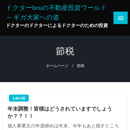
コ
ドクターbruの不動産投資ワールド
ン
～ ギガ大家への道
テ
ン
ドクターのドクターによるドクターのための投資
ツ
へ
ス
節税
キ
ッ
ホームページ
節税
プ
お金の話
年末調整！皆様はどうされていますでしょう
か？？！！
個人事業主の年度締めは年末、今年もあと残すところ