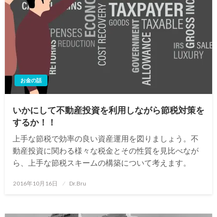
お金の話
いかにして不動産投資を利用しながら節税対策を
するか！！
上手な節税で効率の良い資産運用を図りましょう。不
動産投資に関わる様々な税金とその性質を見比べなが
ら、上手な節税スキームの構築について考えます。
投
2016年10月16日
Dr.Bru
稿
日: