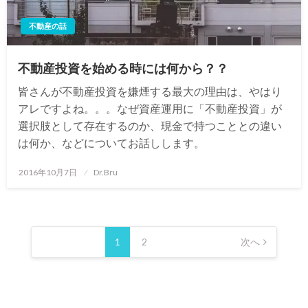
不動産の話
不動産投資を始める時には何から？？
皆さんが不動産投資を嫌煙する最大の理由は、やはり
アレですよね。。。なぜ資産運用に「不動産投資」が
選択肢として存在するのか、現金で持つこととの違い
は何か、などについてお話しします。
投
2016年10月7日
Dr.Bru
稿
日:
投
稿
1
2
次へ
の
ペ
ー