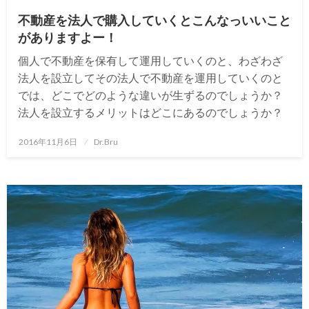
不動産を法人で購入していくとこんなっいいこと
がありますよー！
個人で不動産を保有して運用していくのと、わざわざ
法人を設立してその法人で不動産を運用していくのと
では、どこでどのような違いが生ずるのでしょうか？
法人を設立するメリットはどこにあるのでしょうか？
投
2016年11月6日
Dr.Bru
稿
日: