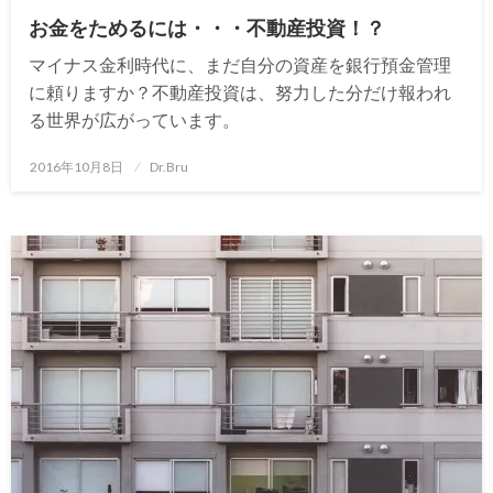
お金をためるには・・・不動産投資！？
マイナス金利時代に、まだ自分の資産を銀行預金管理
に頼りますか？不動産投資は、努力した分だけ報われ
る世界が広がっています。
投
2016年10月8日
Dr.Bru
稿
日: