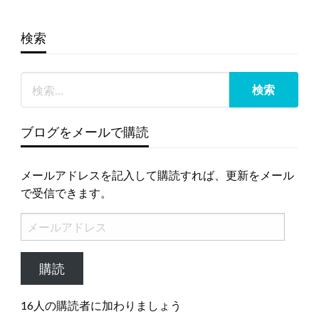
ジ
送
検索
り
ブログをメールで購読
メールアドレスを記入して購読すれば、更新をメール
で受信できます。
メ
ー
ル
購読
ア
ド
16人の購読者に加わりましょう
レ