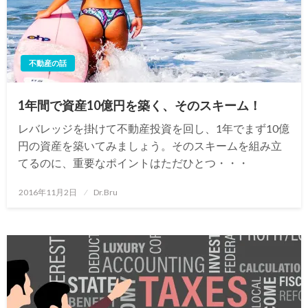
不動産の話
1年間で資産10億円を築く、そのスキーム！
レバレッジを掛けて不動産投資を回し、1年でまず10億
円の資産を築いてみましょう。そのスキームを組み立
てるのに、重要なポイントはただひとつ・・・
投
2016年11月2日
Dr.Bru
稿
日: