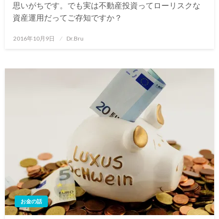
思いがちです。でも実は不動産投資ってローリスクな
資産運用だってご存知ですか？
投
2016年10月9日
Dr.Bru
稿
日:
お金の話