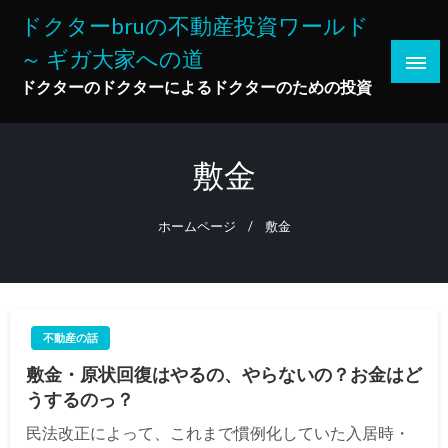
コ
ドクターbruの不動産投資ワールド
ン
～ ギガ大家への道
テ
ン
ドクターのドクターによるドクターのための投資
ツ
へ
ス
敷金
キ
ッ
ホームページ
敷金
プ
不動産の話
敷金・原状回復はやるの、やらないの？お金はど
うするのっ？
民法改正によって、これまで慣例化していた入居時・