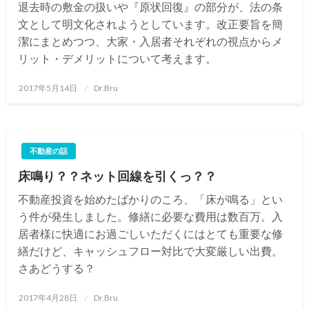
退去時の敷金の扱いや『原状回復』の部分が、法の条
文として明文化されようとしています。改正要旨を簡
潔にまとめつつ、大家・入居者それぞれの視点からメ
リット・デメリットについて考えます。
投
2017年5月14日
Dr.Bru
稿
日:
不動産の話
床鳴り？？ネット回線を引くっ？？
不動産投資を始めたばかりのころ、「床が鳴る」とい
う件が発生しました。修繕に必要な費用は数百万。入
居者様に快適にお過ごしいただくにはとても重要な修
繕だけど、キャッシュフロー対比で大変厳しい出費。
さあどうする？
投
2017年4月28日
Dr.Bru
稿