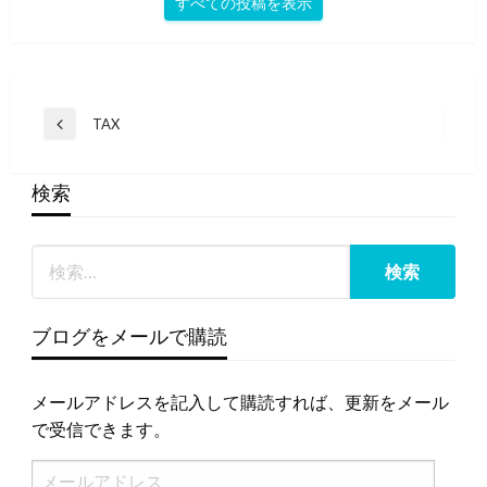
すべての投稿を表示
投
TAX
前
稿
の
投
ナ
検索
稿
ビ
ゲ
ー
シ
ョ
ブログをメールで購読
ン
メールアドレスを記入して購読すれば、更新をメール
で受信できます。
メ