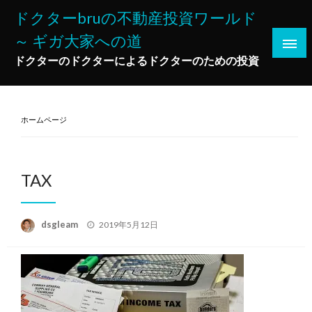
コ
ドクターbruの不動産投資ワールド
ン
～ ギガ大家への道
テ
ン
ドクターのドクターによるドクターのための投資
ツ
へ
ス
ホームページ
キ
ッ
プ
TAX
投
dsgleam
2019年5月12日
稿
日: