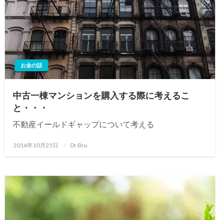
お金の話
中古一棟マンションを購入する際に考えるこ
と・・・
不動産イールドギャップについて考える
投
2016年10月25日
Dr.Bru
稿
日: