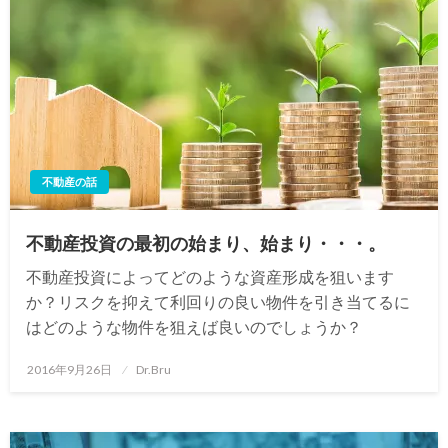
不動産の話
不動産投資の最初の始まり、始まり・・・。
不動産投資によってどのような資産形成を狙います
か？リスクを抑えて利回りの良い物件を引き当てるに
はどのような物件を狙えば良いのでしょうか？
投
2016年9月26日
Dr.Bru
稿
日: