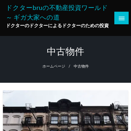
コ
ドクターbruの不動産投資ワールド
ン
～ ギガ大家への道
テ
ン
ドクターのドクターによるドクターのための投資
ツ
へ
ス
中古物件
キ
ッ
ホームページ
中古物件
プ