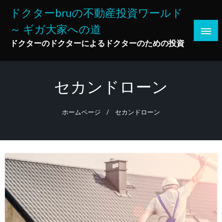
コ
ドクターbruの不動産投資ワールド
ン
～ ギガ大家への道
テ
ン
ドクターのドクターによるドクターのための投資
ツ
へ
ス
セカンドローン
キ
ッ
ホームページ
セカンドローン
プ