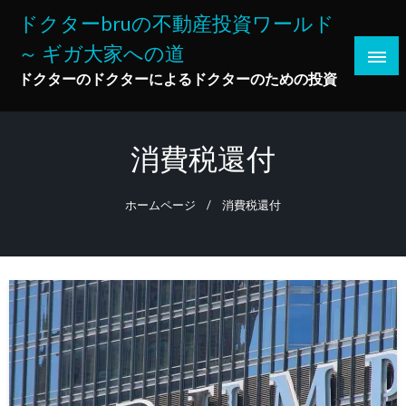
コ
ドクターbruの不動産投資ワールド
ン
～ ギガ大家への道
テ
ン
ドクターのドクターによるドクターのための投資
ツ
へ
ス
消費税還付
キ
ッ
ホームページ
消費税還付
プ