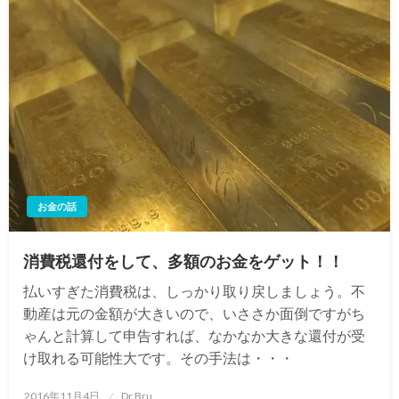
お金の話
消費税還付をして、多額のお金をゲット！！
払いすぎた消費税は、しっかり取り戻しましょう。不
動産は元の金額が大きいので、いささか面倒ですがち
ゃんと計算して申告すれば、なかなか大きな還付が受
け取れる可能性大です。その手法は・・・
投
2016年11月4日
Dr.Bru