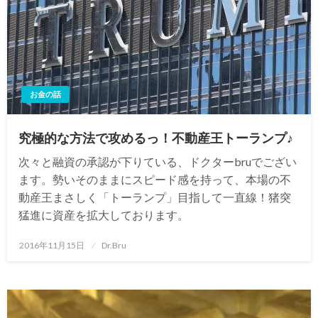
お金の話
究極的な方法で攻めるっ！不動産王トーランプ♪
次々と融資の承認が下りている、ドクターbruでござい
ます。勢いそのままにスピード感を持って、本場の不
動産王まさしく「トーランプ」目指して一直線！猪突
猛進に資産を拡大しております。
投
2016年11月15日
Dr.Bru
稿
日: