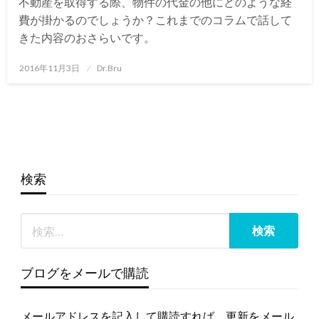
不動産を取得する際、物件の代金の他にどのような経
費が掛かるのでしょうか？これまでのコラムで話して
きた内容のおさらいです。
投
2016年11月3日
Dr.Bru
稿
日:
検索
ブログをメールで購読
メールアドレスを記入して購読すれば、更新をメール