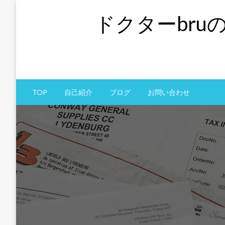
コ
ドクターbru
ン
テ
ン
ツ
へ
ス
TOP
自己紹介
ブログ
お問い合わせ
キ
ッ
プ