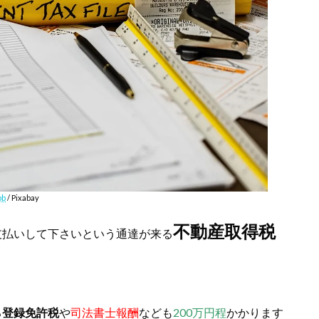
pb
/ Pixabay
不動産取得税
支払いして下さいという通達が来る
る
登録免許税
や
司法書士報酬
なども
200万円程
かかります