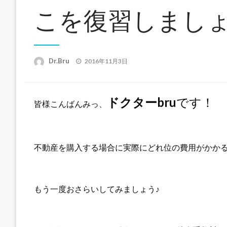
こを復習しましょ
投
Dr.Bru
2016年11月3日
稿
日:
ドクターbru
です！
皆様こんばんみっ、
不動産を購入する場合に実際にどれ位の費用がかか
もう一度おさらいしてみましょう♪