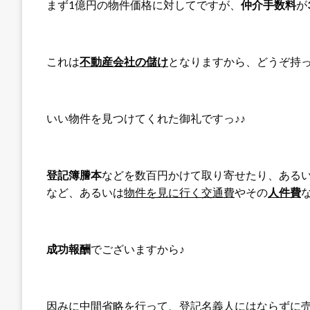
まず1億円の物件価格に対してですが、
仲介手数料
が
これは
不動産会社の儲け
となりますから、どうぞ持
いい物件を見つけてくれた御礼ですっ♪♪
登記簿謄本
などを数百円かけて取り寄せたり、ある
など、あるいは
物件を見に行く交通費
やその
人件費
成功報酬
でございますから♪
因みに
中間省略
を行って、登記名義人にはならずに