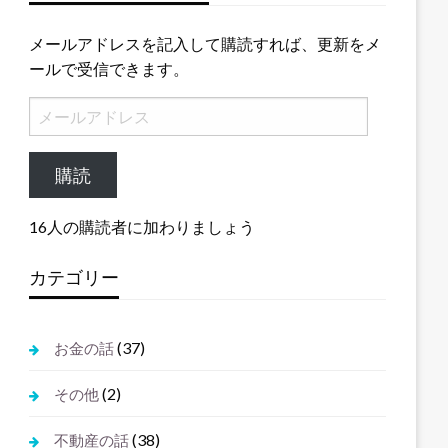
メールアドレスを記入して購読すれば、更新をメ
ールで受信できます。
メ
ー
ル
購読
ア
ド
16人の購読者に加わりましょう
レ
ス
カテゴリー
(37)
お金の話
(2)
その他
(38)
不動産の話