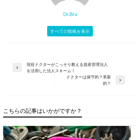
Dr.Bru
すべての投稿を表示
投
現役ドクターがこっそり教える資産管理法人
前
を活用した法人スキーム！
稿
の
ドクターは保守的？革新
ナ
投
次
的？
稿
の
ビ
投
ゲ
稿
ー
こちらの記事はいかがですか？
シ
ョ
ン