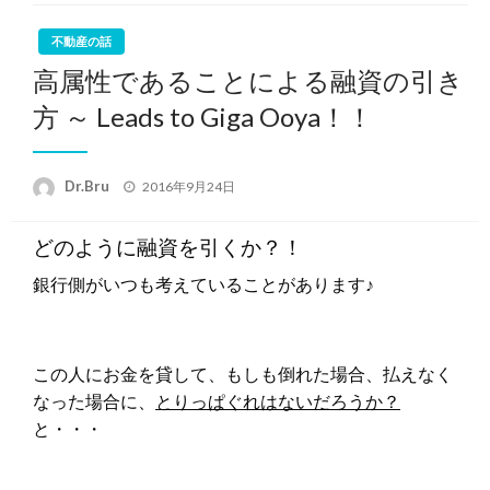
不動産の話
高属性であることによる融資の引き
方 ～ Leads to Giga Ooya！！
投
Dr.Bru
2016年9月24日
稿
日:
どのように融資を引くか？！
銀行側がいつも考えていることがあります♪
この人にお金を貸して、もしも倒れた場合、払えなく
なった場合に、
とりっぱぐれはないだろうか？
と・・・