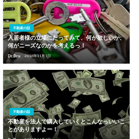
不動産の話
入居者様の立場にたってみて、何が欲しいか、
何がニーズなのかを考えるっ！
Dr.Bru
2016年11月1日
不動産の話
不動産を法人で購入していくとこんなっいいこ
とがありますよー！