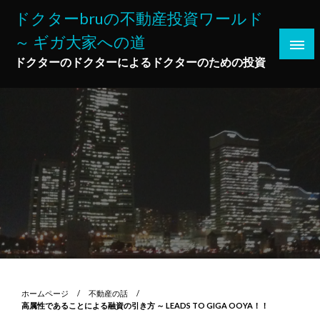
コ
ドクターbruの不動産投資ワールド
ン
～ ギガ大家への道
テ
ン
ドクターのドクターによるドクターのための投資
ツ
へ
ス
キ
ッ
プ
ホームページ
不動産の話
高属性であることによる融資の引き方 ～ LEADS TO GIGA OOYA！！