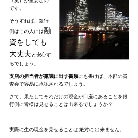
（笑）が重要なの
です。
そうすれば、銀行
融
側はこの人には
資をしても
大丈夫
と安心す
るでしょう。
支店の担当者が稟議に出す書類
にも書けば、本部の審
査会で容易に承認されるでしょう。
さて、果たしてそれだけの現金が口座にあることを銀
行側に皆様は見せることは出来るでしょうか？
実際に生の現金を見せることは
絶対に
出来ません。