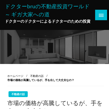
コ
ドクターbruの不動産投資ワールド
ン
～ ギガ大家への道
テ
ン
ドクターのドクターによるドクターのための投資
ツ
へ
ス
キ
ッ
プ
ホームページ
不動産の話
市場の価格が高騰しているが、手を出して大丈夫なの？
不動産の話
市場の価格が高騰しているが、手を