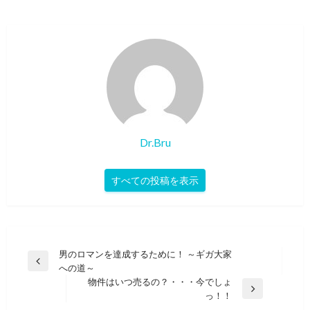
Dr.Bru
すべての投稿を表示
投
男のロマンを達成するために！ ～ギガ大家
前
への道～
稿
の
物件はいつ売るの？・・・今でしょ
ナ
投
次
っ！！
稿
の