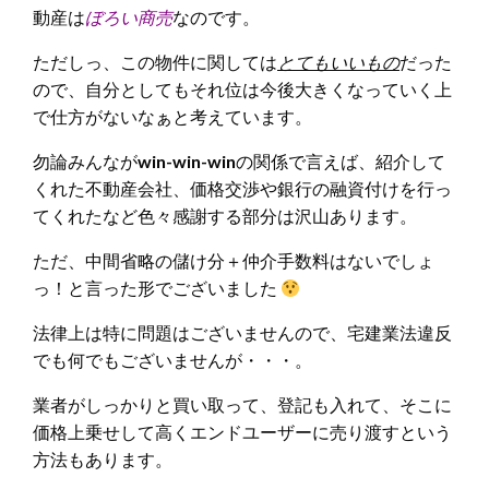
動産は
ぼろい商売
なのです。
ただしっ、この物件に関しては
とてもいいもの
だった
ので、自分としてもそれ位は今後大きくなっていく上
で仕方がないなぁと考えています。
勿論みんなが
win-win-win
の関係で言えば、紹介して
くれた不動産会社、価格交渉や銀行の融資付けを行っ
てくれたなど色々感謝する部分は沢山あります。
ただ、中間省略の儲け分＋仲介手数料はないでしょ
っ！と言った形でございました
法律上は特に問題はございませんので、宅建業法違反
でも何でもございませんが・・・。
業者がしっかりと買い取って、登記も入れて、そこに
価格上乗せして高くエンドユーザーに売り渡すという
方法もあります。