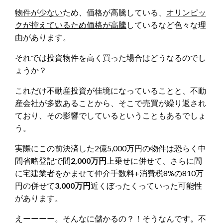
物件が少ない
ため、価格が高騰している、
オリンピッ
クが控えているため価格が高騰
しているなど色々な理
由があります。
それでは投資物件を高く買った場合はどうなるのでし
ょうか？
これだけ不動産投資が佳境になっていることと、不動
産会社が多数あることから、そこで売買が繰り返され
ており、その影響でしているということもあるでしょ
う。
実際にこの前決済した2億5,000万円の物件は恐らく中
間省略登記で間
2,000万円
上乗せに併せて、さらに間
に宅建業者をかませて仲介手数料+消費税8%の810万
円の併せて
3,000万円
近くぼったくっていった可能性
があります。
えーーーー。そんなに儲かるの？！そうなんです。不