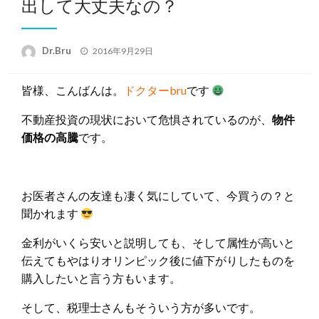
出して大丈夫なの？
投
Dr.Bru
2016年9月29日
稿
日:
皆様、こんばんは。
ドクターbru
です
不動産投資の現状において危惧されているのが、
物件
価格の高騰
です。
お医者さんの友達も凄く気にしていて、今買うの？と
聞かれます
金利がいくら安いと説明しても、そして属性が高いと
伝えてもやはりオリンピック後に値下がりしたものを
購入したいと言う方もいます。
そして、税理士さんもそういう方が多いです。