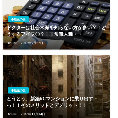
不動産の話
ドクターは社会常識を知らない方が多い？！ど
うするアイフ〇？！非常識人種・・・
Dr.Bru
2016年9月27日
不動産の話
とうとう、新築RCマンションに乗り出す
っ！！そのメリットとデメリット！！
Dr.Bru
2016年11月14日