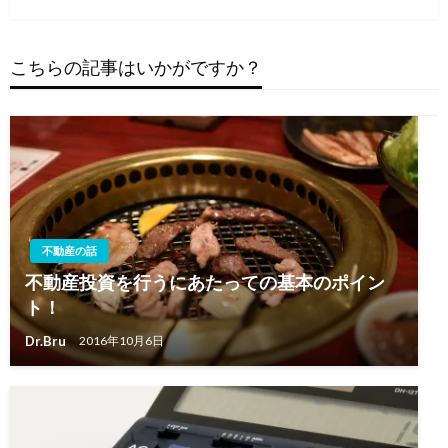
ビ
投
ゲ
稿
ー
こちらの記事はいかがですか？
シ
ョ
ン
不動産の話
不動産投資を行うにあたっての基本のポイン
ト！
Dr.Bru
2016年10月6日