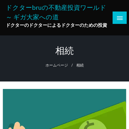
コ
ドクターbruの不動産投資ワールド
ン
～ ギガ大家への道
テ
ン
ドクターのドクターによるドクターのための投資
ツ
へ
ス
相続
キ
ッ
ホームページ
相続
プ