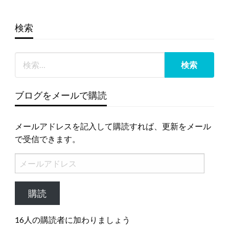
検索
ブログをメールで購読
メールアドレスを記入して購読すれば、更新をメール
で受信できます。
メ
ー
ル
購読
ア
ド
16人の購読者に加わりましょう
レ