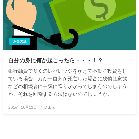
お金の話
自分の身に何か起こったら・・・！？
銀行融資で多くのレバレッジをかけて不動産投資をし
ている場合、万が一自分が死亡した場合に残債は家族
などの相続者に一気に降りかかってしまうのでしょう
か。それを回避する方法はないのでしょうか。
投
2016年10月13日
Dr.Bru
稿
日: