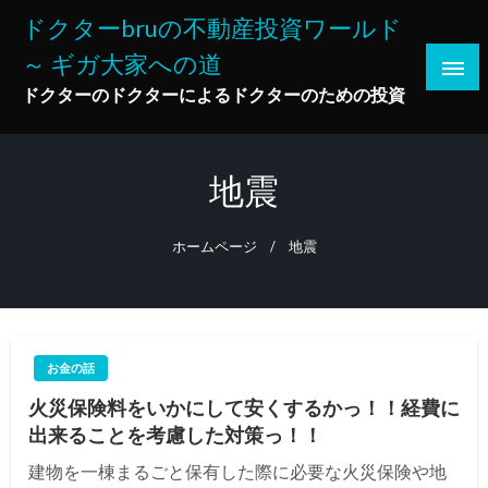
コ
ドクターbruの不動産投資ワールド
ン
～ ギガ大家への道
テ
ン
ドクターのドクターによるドクターのための投資
ツ
へ
ス
地震
キ
ッ
ホームページ
地震
プ
お金の話
火災保険料をいかにして安くするかっ！！経費に
出来ることを考慮した対策っ！！
建物を一棟まるごと保有した際に必要な火災保険や地