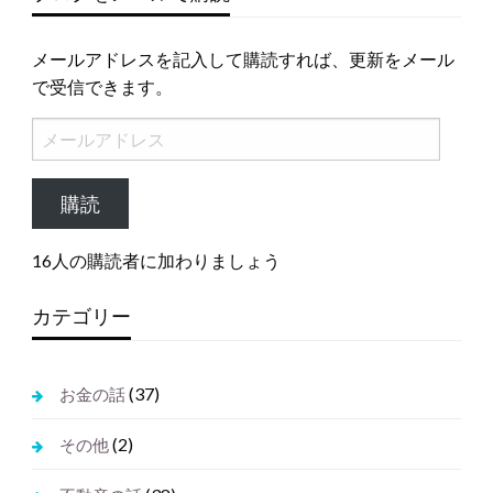
メールアドレスを記入して購読すれば、更新をメール
で受信できます。
メ
ー
ル
購読
ア
ド
16人の購読者に加わりましょう
レ
ス
カテゴリー
(37)
お金の話
(2)
その他