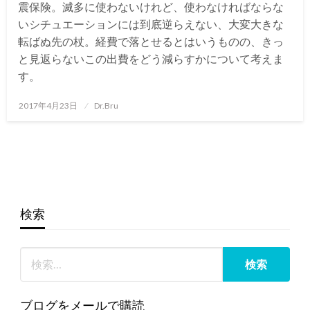
震保険。滅多に使わないけれど、使わなければならな
いシチュエーションには到底逆らえない、大変大きな
転ばぬ先の杖。経費で落とせるとはいうものの、きっ
と見返らないこの出費をどう減らすかについて考えま
す。
投
2017年4月23日
Dr.Bru
稿
日:
検索
ブログをメールで購読